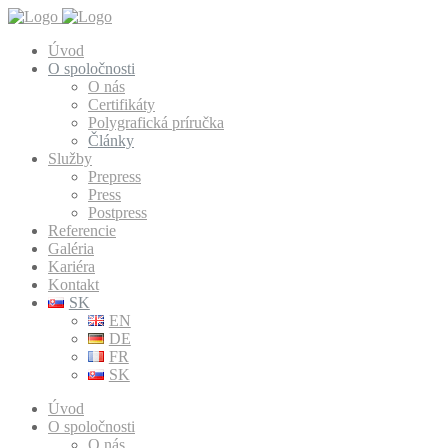
Úvod
O spoločnosti
O nás
Certifikáty
Polygrafická príručka
Články
Služby
Prepress
Press
Postpress
Referencie
Galéria
Kariéra
Kontakt
SK
EN
DE
FR
SK
Úvod
O spoločnosti
O nás