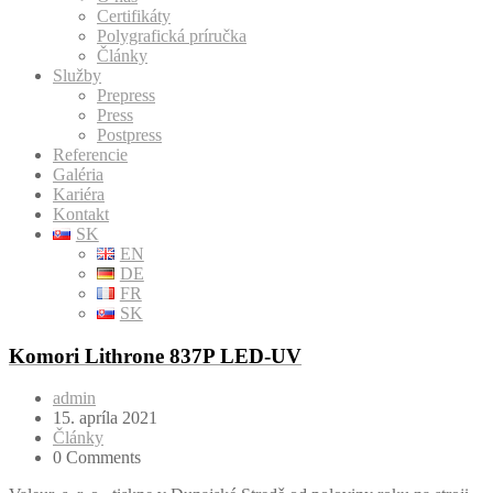
Certifikáty
Polygrafická príručka
Články
Služby
Prepress
Press
Postpress
Referencie
Galéria
Kariéra
Kontakt
SK
EN
DE
FR
SK
Komori Lithrone 837P LED-UV
admin
15. apríla 2021
Články
0 Comments