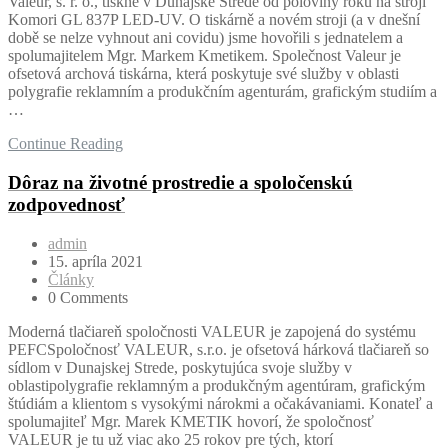
Valeur, s. r. o., tiskne v Dunajské Stredě od poloviny roku na stroji
Komori GL 837P LED-UV. O tiskárně a novém stroji (a v dnešní
době se nelze vyhnout ani covidu) jsme hovořili s jednatelem a
spolumajitelem Mgr. Markem Kmetikem. Společnost Valeur je
ofsetová archová tiskárna, která poskytuje své služby v oblasti
polygrafie reklamním a produkčním agenturám, grafickým studiím a
…
Continue Reading
Dôraz na životné prostredie a spoločenskú
zodpovednosť
admin
15. apríla 2021
Články
0 Comments
Moderná tlačiareň spoločnosti VALEUR je zapojená do systému
PEFCSpoločnosť VALEUR, s.r.o. je ofsetová hárková tlačiareň so
sídlom v Dunajskej Strede, poskytujúca svoje služby v
oblastipolygrafie reklamným a produkčným agentúram, grafickým
štúdiám a klientom s vysokými nárokmi a očakávaniami. Konateľ a
spolumajiteľ Mgr. Marek KMETIK hovorí, že spoločnosť
VALEUR je tu už viac ako 25 rokov pre tých, ktorí