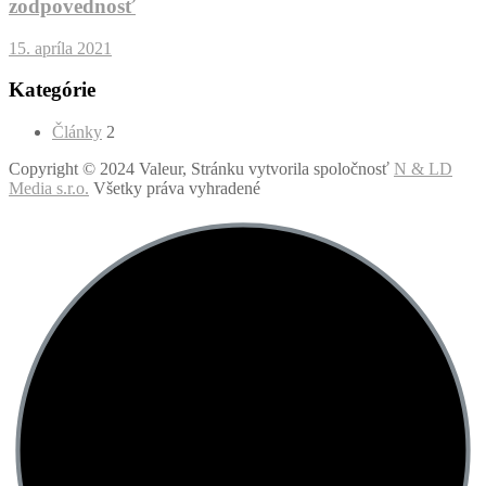
zodpovednosť
15. apríla 2021
Kategórie
Články
2
Copyright © 2024 Valeur, Stránku vytvorila spoločnosť
N & LD
Media s.r.o.
Všetky práva vyhradené